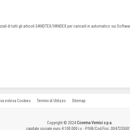
nziali di tutti gli articoli SANDTEX/VANDEX per caricarli in automatico sui Softw
iva estesa Cookies
Termini di Utilizzo
Sitemap
Copyright © 2024
Covema Vernici s.p.a.
capitale sociale euro 4.100.000 i.v. - P.IVA/Cod.Fisc. 004723500