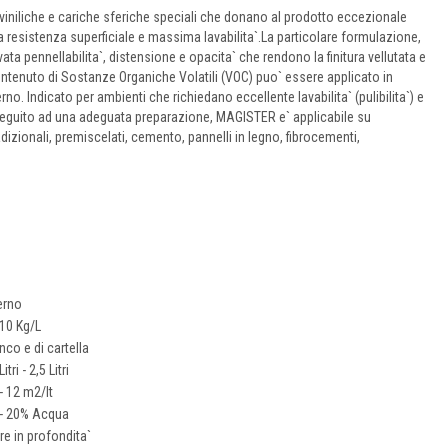
 viniliche e cariche sferiche speciali che donano al prodotto eccezionale
ta resistenza superficiale e massima lavabilita`.La particolare formulazione,
ta pennellabilita`, distensione e opacita` che rendono la finitura vellutata e
ontenuto di Sostanze Organiche Volatili (VOC) puo` essere applicato in
no. Indicato per ambienti che richiedano eccellente lavabilita` (pulibilita`) e
 seguito ad una adeguata preparazione, MAGISTER e` applicabile su
adizionali, premiscelati, cemento, pannelli in legno, fibrocementi,
terno
510 Kg/L
nco e di cartella
itri - 2,5 Litri
- 12 m2/lt
 - 20% Acqua
re in profondita`