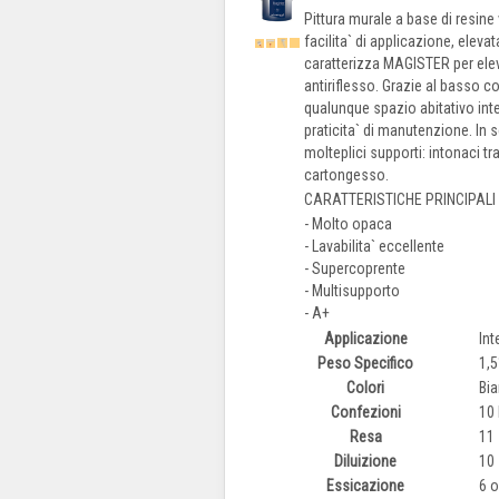
Pittura murale a base di resine
facilita` di applicazione, eleva
caratterizza MAGISTER per eleva
antiriflesso. Grazie al basso c
qualunque spazio abitativo inter
praticita` di manutenzione. In
molteplici supporti: intonaci tr
cartongesso.
CARATTERISTICHE PRINCIPALI
- Molto opaca
- Lavabilita` eccellente
- Supercoprente
- Multisupporto
- A+
Applicazione
In
Peso Specifico
1,
Colori
Bia
Confezioni
10 L
Resa
11 
Diluizione
10
Essicazione
6 o