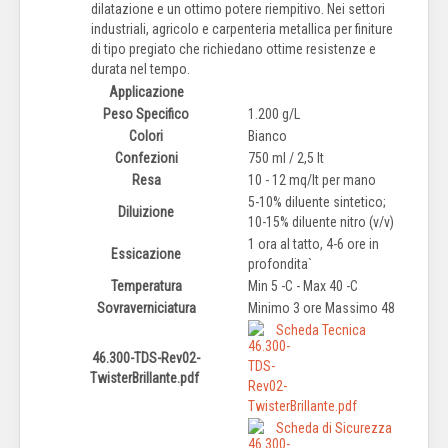
dilatazione e un ottimo potere riempitivo. Nei settori
industriali, agricolo e carpenteria metallica per finiture
di tipo pregiato che richiedano ottime resistenze e
durata nel tempo.
Applicazione
Peso Specifico
1.200 g/L
Colori
Bianco
Confezioni
750 ml / 2,5 lt
Resa
10 - 12 mq/lt per mano
5-10% diluente sintetico;
Diluizione
10-15% diluente nitro (v/v)
1 ora al tatto, 4-6 ore in
Essicazione
profondita`
Temperatura
Min 5 -C - Max 40 -C
Sovraverniciatura
Minimo 3 ore Massimo 48
Scheda Tecnica
46.300-TDS-Rev02-
TwisterBrillante.pdf
Scheda di Sicurezza