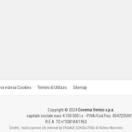
iva estesa Cookies
Termini di Utilizzo
Sitemap
Copyright © 2024
Covema Vernici s.p.a.
capitale sociale euro 4.100.000 i.v. - P.IVA/Cod.Fisc. 004723500
R.E.A. TO n°338184/1962
Credits: realizzazione siti internet by ENGAGE CONSULTING di Butera Massimo