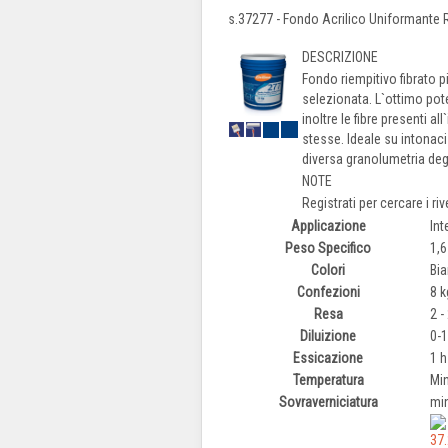
s.37277 - Fondo Acrilico Uniformante 
DESCRIZIONE
Fondo riempitivo fibrato p
selezionata. L`ottimo pote
inoltre le fibre presenti al
stesse. Ideale su intonaci
diversa granolumetria degl
NOTE
Registrati per cercare i ri
Applicazione
Int
Peso Specifico
1,
Colori
Bi
Confezioni
8 k
Resa
2 
Diluizione
0-1
Essicazione
1 h
Temperatura
Min
Sovraverniciatura
mi