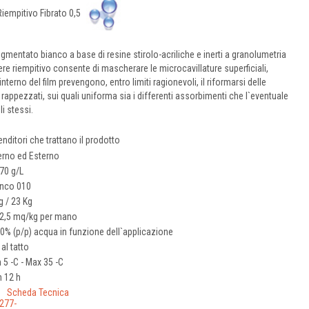
Riempitivo Fibrato 0,5
igmentato bianco a base di resine stirolo-acriliche e inerti a granolumetria
re riempitivo consente di mascherare le microcavillature superficiali,
l`interno del film prevengono, entro limiti ragionevoli, il riformarsi delle
 rappezzati, sui quali uniforma sia i differenti assorbimenti che l`eventuale
i stessi.
venditori che trattano il prodotto
erno ed Esterno
670 g/L
anco 010
g / 23 Kg
- 2,5 mq/kg per mano
0% (p/p) acqua in funzione dell`applicazione
 al tatto
 5 -C - Max 35 -C
n 12 h
Scheda Tecnica