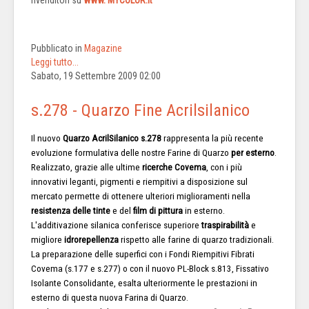
Pubblicato in
Magazine
Leggi tutto...
Sabato, 19 Settembre 2009 02:00
s.278 - Quarzo Fine Acrilsilanico
Il nuovo
Quarzo AcrilSilanico s.278
rappresenta la più recente
evoluzione formulativa delle nostre Farine di Quarzo
per esterno
.
Realizzato, grazie alle ultime
ricerche Covema
, con i più
innovativi leganti, pigmenti e riempitivi a disposizione sul
mercato permette di ottenere ulteriori miglioramenti nella
resistenza delle tinte
e del
film di pittura
in esterno.
L'additivazione silanica conferisce superiore
traspirabilità
e
migliore
idrorepellenza
rispetto alle farine di quarzo tradizionali.
La preparazione delle superfici con i Fondi Riempitivi Fibrati
Covema (s.177 e s.277) o con il nuovo PL-Block s.813, Fissativo
Isolante Consolidante, esalta ulteriormente le prestazioni in
esterno di questa nuova Farina di Quarzo.