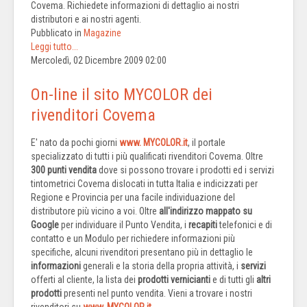
Covema. Richiedete informazioni di dettaglio ai nostri
distributori e ai nostri agenti.
Pubblicato in
Magazine
Leggi tutto...
Mercoledì, 02 Dicembre 2009 02:00
On-line il sito MYCOLOR dei
rivenditori Covema
E' nato da pochi giorni
www. MYCOLOR.it
, il portale
specializzato di tutti i più qualificati rivenditori Covema. Oltre
300 punti vendita
dove si possono trovare i prodotti ed i servizi
tintometrici Covema dislocati in tutta Italia e indicizzati per
Regione e Provincia per una facile individuazione del
distributore più vicino a voi. Oltre
all'indirizzo mappato su
Google
per individuare il Punto Vendita, i
recapiti
telefonici e di
contatto e un Modulo per richiedere informazioni più
specifiche, alcuni rivenditori presentano più in dettaglio le
informazioni
generali e la storia della propria attività, i
servizi
offerti al cliente, la lista dei
prodotti vernicianti
e di tutti gli
altri
prodotti
presenti nel punto vendita. Vieni a trovare i nostri
rivenditori su
www. MYCOLOR.it