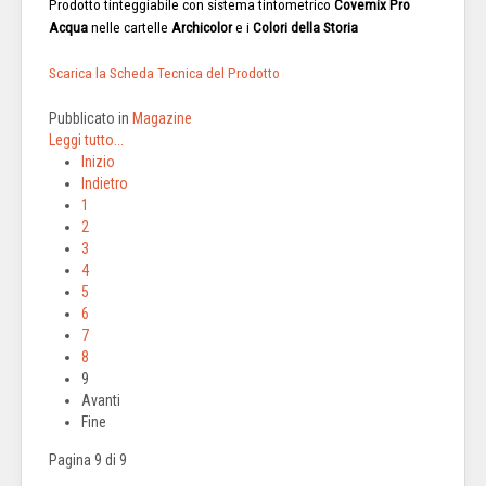
Prodotto tinteggiabile con sistema tintometrico
Covemix Pro
Acqua
nelle cartelle
Archicolor
e i
Colori della Storia
Scarica la Scheda Tecnica del Prodotto
Pubblicato in
Magazine
Leggi tutto...
Inizio
Indietro
1
2
3
4
5
6
7
8
9
Avanti
Fine
Pagina 9 di 9