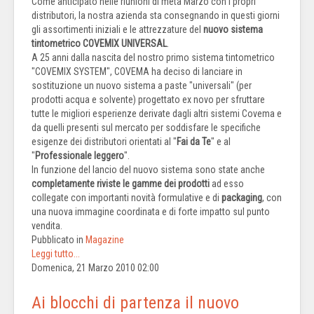
Come anticipato nelle riunioni di metà Marzo con i propri
distributori, la nostra azienda sta consegnando in questi giorni
gli assortimenti iniziali e le attrezzature del
nuovo sistema
tintometrico COVEMIX UNIVERSAL
.
A 25 anni dalla nascita del nostro primo sistema tintometrico
"COVEMIX SYSTEM", COVEMA ha deciso di lanciare in
sostituzione un nuovo sistema a paste "universali" (per
prodotti acqua e solvente) progettato ex novo per sfruttare
tutte le migliori esperienze derivate dagli altri sistemi Covema e
da quelli presenti sul mercato per soddisfare le specifiche
esigenze dei distributori orientati al "
Fai da Te
" e al
"
Professionale leggero
".
In funzione del lancio del nuovo sistema sono state anche
completamente riviste le gamme dei prodotti
ad esso
collegate con importanti novità formulative e di
packaging
, con
una nuova immagine coordinata e di forte impatto sul punto
vendita.
Pubblicato in
Magazine
Leggi tutto...
Domenica, 21 Marzo 2010 02:00
Ai blocchi di partenza il nuovo