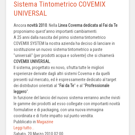
Sistema Tintometrico COVEMIX
UNIVERSAL
Ancora
novità 2010
. Nella
Linea Covema dedicata al Fai da Te
proponiamo quest'anno importanti cambiamenti.
A 25 anni dalla nascita del primo sistema tintometrico
COVEMIX SYSTEM la nostra azienda ha deciso di lanciare in
sostituzione un nuovo sistema tintometrico a paste
"universali" (per prodotti acqua e solvente) che si chiamerà
COVEMIX UNIVERSAL
.
Il sistema, progettato ex novo, sfrutta tutte le migliori
esperienze derivate dagli altri sistemi Covema e da quelli
presenti sul mercato, ed è espressamente dedicato al target
dei distributori orientati al "
Fai da Te
" e al "
Professionale
leggero
".
In funzione del lancio del nuovo sistema verranno anche rivisti
le gamme dei prodotti ad esso collegate con importanti novità
formulative e di packaging, con una nuova immagina
coordinata e di forte impatto sul punto vendita.
Pubblicato in
Magazine
Leggi tutto...
Sabato, 20 Marzo 2010 02:00