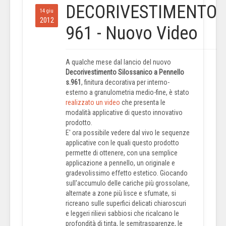
DECORIVESTIMENTO
14 giu
2012
961 - Nuovo Video
A qualche mese dal lancio del nuovo
Decorivestimento Silossanico a Pennello
s.961
, finitura decorativa per interno-
esterno a granulometria medio-fine, è stato
realizzato un video
che presenta le
modalità applicative di questo innovativo
prodotto.
E' ora possibile vedere dal vivo le sequenze
applicative con le quali questo prodotto
permette di ottenere, con una semplice
applicazione a pennello, un originale e
gradevolissimo effetto estetico. Giocando
sull'accumulo delle cariche più grossolane,
alternate a zone più lisce e sfumate, si
ricreano sulle superfici delicati chiaroscuri
e leggeri rilievi sabbiosi che ricalcano le
profondità di tinta, le semitrasparenze, le