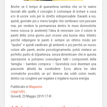
Anche se il tempo di quarantena sembra che ce lo siamo
lasciati alle spalle, il consiglio è comunque di restare a casa
e/o di uscire solo per lo stretto indispensabile. Davanti a noi,
quindi, giornate più o meno lunghe che sembrano non passare
mai, per rendere la permanenza dentro le mura domestiche
meno noiosa (e avvilente) l’idea di rinnovare con il colore le
pareti della zona giorno può essere una buona idea. Intanto
perché ridipingere le pareti è sempre un ottimo modo per
“ripulire” e quindi sanificare gli ambienti e poi perché un nuovo
colore alle pareti, anche psicologicamente, potrà rivelarsi un
perfetto punto di (ri)partenza, senza dimenticare che in questa
operazione si potranno coinvolgere tutti i componenti della
famiglia – bambini compresi – facendola così diventare una
piacevole attività da condividere. Ecco allora tre idee
cromatiche possibili, un po’ diverse dai soliti colori neutri,
dentro cui scegliere per regalare e regalarsi nuova energia.
Pubblicato in
Magazine
Leggi tutto...
Giovedì, 23 Maggio 2019 17:41