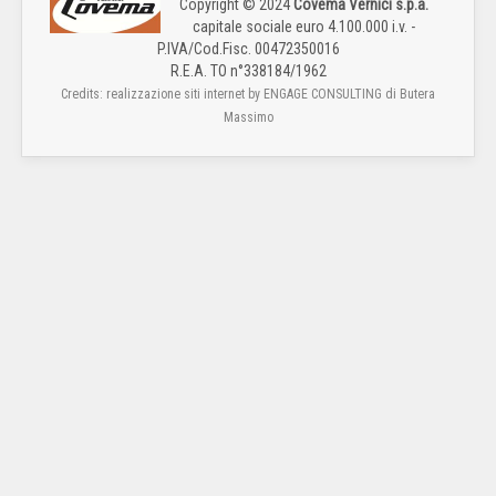
Copyright © 2024
Covema Vernici s.p.a.
capitale sociale euro 4.100.000 i.v. -
P.IVA/Cod.Fisc. 00472350016
R.E.A. TO n°338184/1962
Credits: realizzazione siti internet by ENGAGE CONSULTING di Butera
Massimo