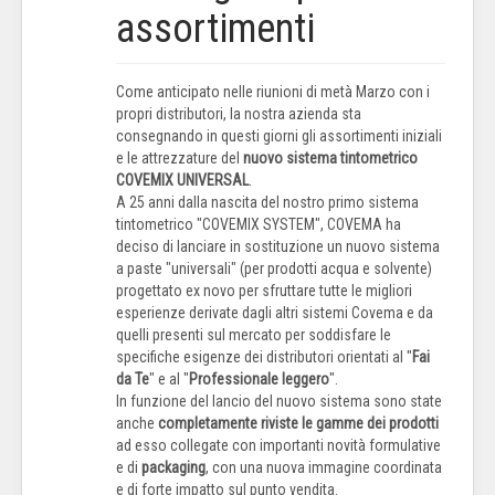
assortimenti
Come anticipato nelle riunioni di metà Marzo con i
propri distributori, la nostra azienda sta
consegnando in questi giorni gli assortimenti iniziali
e le attrezzature del
nuovo sistema tintometrico
COVEMIX UNIVERSAL
.
A 25 anni dalla nascita del nostro primo sistema
tintometrico "COVEMIX SYSTEM", COVEMA ha
deciso di lanciare in sostituzione un nuovo sistema
a paste "universali" (per prodotti acqua e solvente)
progettato ex novo per sfruttare tutte le migliori
esperienze derivate dagli altri sistemi Covema e da
quelli presenti sul mercato per soddisfare le
specifiche esigenze dei distributori orientati al "
Fai
da Te
" e al "
Professionale leggero
".
In funzione del lancio del nuovo sistema sono state
anche
completamente riviste le gamme dei prodotti
ad esso collegate con importanti novità formulative
e di
packaging
, con una nuova immagine coordinata
e di forte impatto sul punto vendita.