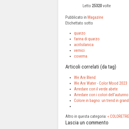
Letto
25320
volte
Pubblicato in
Magazine
Etichettato sotto
quarzo
farina di quarzo
acrilsilanica
vernici
covema
Articoli correlati (da tag)
We Are Blend
We Are Water - Color Mood 2023
Arredare con il verde abete
Arredare con i colori dell'autunno
Colore in bagno: un trend in gran
Altro in questa categoria:
« COLORETR
Lascia un commento