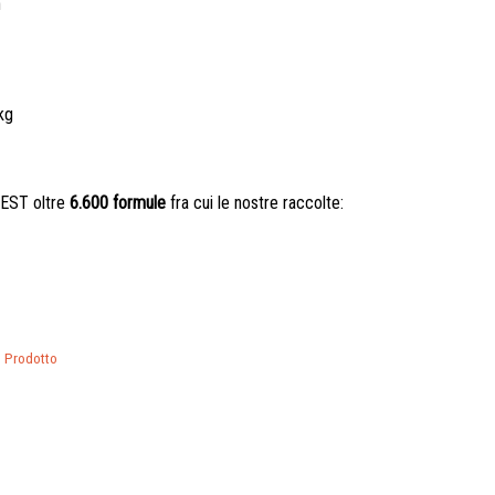
n
kg
GEST oltre
6.600 formule
fra cui le nostre raccolte:
l Prodotto