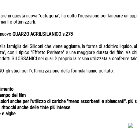
are in questa nuova "categoria", ha colto l'occasione per lanciare un appr
narli e ottimizzarli.
l nuovo
QUARZO ACRILSILANICO s.278
la famiglia dei Siliconi che viene aggiunta, in forma di additivo liquido, 
za", con il tipico "Effetto Perlante" e una maggiore durata del film. Va ch
dotti SILOSSANICI nei quali è proprio la resina utilizzata a conferire tale
NO, gli studi per l'ottimizzazione della formula hanno portato:
pimento
tempo del film
olori anche per l'utilizzo di cariche "meno assorbenti e sbiancanti", più s
 ritocchi anche delle tinte più intense
e e alghe