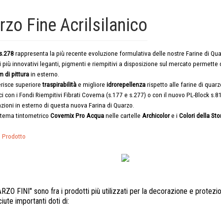
rzo Fine Acrilsilanico
 s.278
rappresenta la più recente evoluzione formulativa delle nostre Farine di Qu
 i più innovativi leganti, pigmenti e riempitivi a disposizione sul mercato permette 
lm di pittura
in esterno.
erisce superiore
traspirabilità
e migliore
idrorepellenza
rispetto alle farine di quarz
i con i Fondi Riempitivi Fibrati Covema (s.177 e s.277) o con il nuovo PL-Block s.8
azioni in esterno di questa nuova Farina di Quarzo.
istema tintometrico
Covemix Pro Acqua
nelle cartelle
Archicolor
e i
Colori della Sto
l Prodotto
ARZO FINI" sono fra i prodotti più utilizzati per la decorazione e protezio
ute importanti doti di: