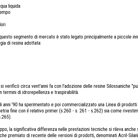
cqua liquida
 tempo
lori
i questo segmento di mercato è stato legato principalmente a piccole inn
gia di resina adottata:
" si verificò circa vent'anni fa con l'adozione delle resine Silossaniche "
n termini di idrorepellenza e traspirabilità.
gli anni '90 ha sperimentato e poi commercializzato una Linea di p
rodotti
ria fine con il relativo primer (s.260 - s. 261 - s.262) sia come rivestime
s.265).
, la significativa differenza nelle prestazioni tecniche si rileva anche s
he premiato di recente delle versioni di prodotti, denominati Acril-Silanici