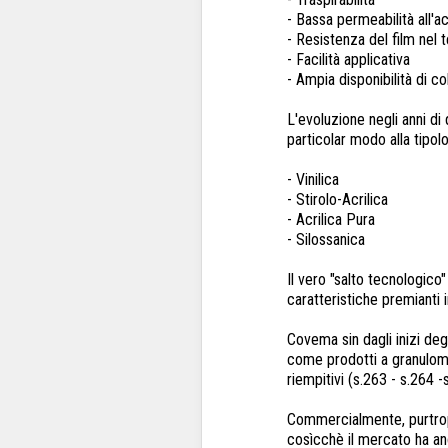
- Bassa permeabilità all'a
- Resistenza del film nel
- Facilità applicativa
- Ampia disponibilità di co
L'evoluzione negli anni d
particolar modo alla tipolo
- Vinilica
- Stirolo-Acrilica
- Acrilica Pura
- Silossanica
Il vero "salto tecnologico
caratteristiche premianti i
Covema sin dagli inizi de
come prodotti a granulomet
riempitivi (s.263 - s.264 -
Commercialmente, purtroppo
cosìcchè il mercato ha anc