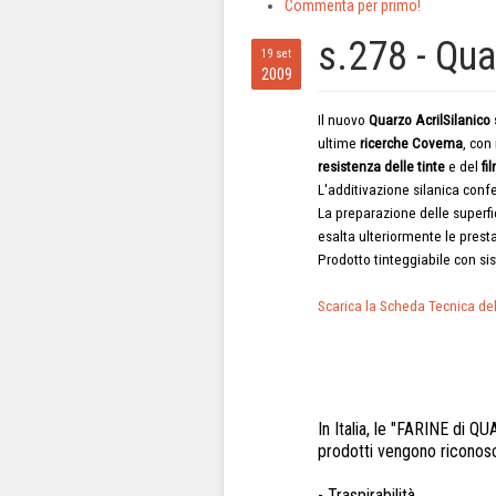
Commenta per primo!
s.278 - Qua
19 set
2009
Il nuovo
Quarzo AcrilSilanico
ultime
ricerche Covema
, con
resistenza delle tinte
e del
fi
L'additivazione silanica conf
La preparazione delle superfic
esalta ulteriormente le prest
Prodotto tinteggiabile con s
Scarica la Scheda Tecnica de
In Italia, le "FARINE di QU
prodotti vengono riconosci
- Traspirabilità