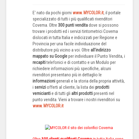
E' nato da pochi giorni
www. MYCOLOR.it
, il portale
specializzato di tutti i più qualificati rivenditori
Covema. Oltre
300 punti vendita
dove si possono
trovare i prodotti ed i servizi tintometrici Covema
dislocati in tutta Italia e indicizzati per Regione e
Provincia per una facile individuazione del
distributore più vicino a voi. Oltre
all'indirizzo
mappato su Google
per individuare il Punto Vendita, i
recapiti
telefonici e di contatto e un Modulo per
richiedere informazioni più specifiche, alcuni
rivenditori presentano più in dettaglio le
informazioni
generali e la storia della propria attività,
i
servizi
offerti al cliente, la lista dei
prodotti
vernicianti
e di tutti gli
altri prodotti
presenti nel
punto vendita. Vieni a trovare i nostri rivenditori su
www. MYCOLOR.it
Oltre
300 clienti qualificati Covema
in tutta Italia sono