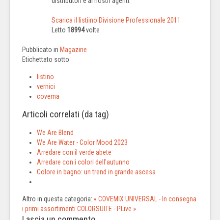
distributori e ai nostri agenti.
Scarica il listiino Divisione Professionale 2011
Letto
18994
volte
Pubblicato in
Magazine
Etichettato sotto
listino
vernici
covema
Articoli correlati (da tag)
We Are Blend
We Are Water - Color Mood 2023
Arredare con il verde abete
Arredare con i colori dell'autunno
Colore in bagno: un trend in grande ascesa
Altro in questa categoria:
« COVEMIX UNIVERSAL - In consegna
i primi assortimenti
COLORSUITE - PLive »
Lascia un commento