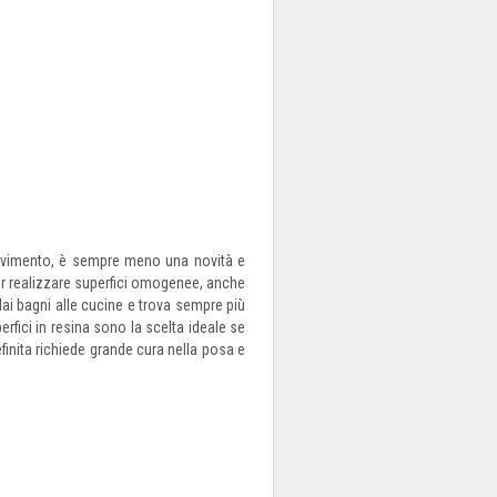
a pavimento, è sempre meno una novità e
er realizzare superfici omogenee, anche
 dai bagni alle cucine e trova sempre più
rfici in resina sono la scelta ideale se
inita richiede grande cura nella posa e