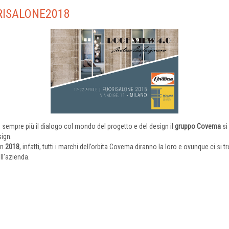
RISALONE2018
 sempre più il dialogo col mondo del progetto e del design il
gruppo Covema
si
ign.
gn
2018
, infatti, tutti i marchi dell’orbita Covema diranno la loro e ovunque ci si tr
ll’azienda.