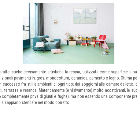
caratteristiche decisamente artistiche la resina, utilizzata come superficie 
radizionali pavimenti in: gres, monocottura, ceramica, cemento o legno. Ottima p
n successo fra stili e ambienti di ogni tipo: dai soggiorni alle camere da letto,
i, terrazze e verande. Matericamente (e visivamente) molto accattivanti, le supe
(è completamente priva di giunti e fughe), ma non essendo una componente pref
he la sappiano stendere nel modo corretto.