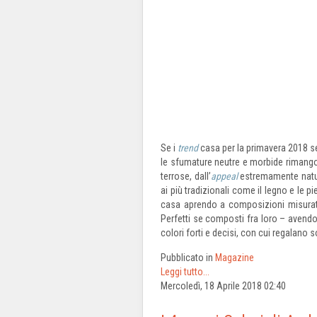
Se i
trend
casa per la primavera 2018 se
le sfumature neutre e morbide riman
terrose, dall’
appeal
estremamente natura
ai più tradizionali come il legno e le
casa aprendo a composizioni misurate 
Perfetti se composti fra loro – avendo 
colori forti e decisi, con cui regalano
Pubblicato in
Magazine
Leggi tutto...
Mercoledì, 18 Aprile 2018 02:40