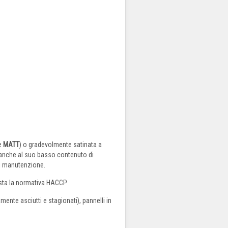
ne
MATT
) o gradevolmente satinata a
ie anche al suo basso contenuto di
 di manutenzione.
iesta la normativa HACCP.
ente asciutti e stagionati), pannelli in