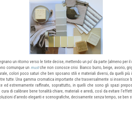
gnano un ritorno verso le tinte decise, mettendo un po’ da parte (almeno per il 
gono comunque un
must
che non conosce crisi. Bianco burro, beige, avorio, gri
le, colori poco saturi che ben sposano stili e materiali diversi, da quelli più 
 pietre tutte. Una gamma cromatica importante che trasversalmente si inserisce b
ed estremamente raffinate, soprattutto, in quelli che sono gli spazi prepos
cura di calibrare bene tonalità chiare, materiali e arredi, così da evitare l’e
 soluzioni d’arredo eleganti e scenografiche, decisamente senza tempo, se ben s